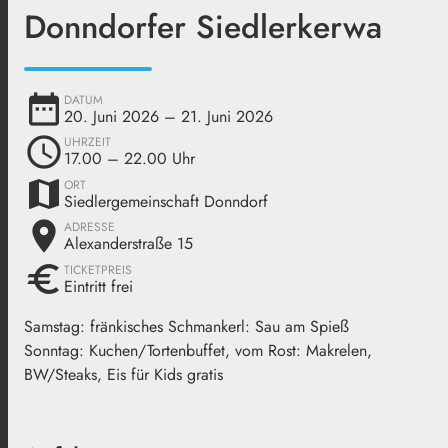
Donndorfer Siedlerkerwa
date_range
DATUM
20. Juni 2026
– 21. Juni 2026
schedule
UHRZEIT
17.00
– 22.00 Uhr
map
ORT
Siedlergemeinschaft Donndorf
place
ADRESSE
Alexanderstraße 15
euro
TICKETPREIS
Eintritt frei
Samstag: fränkisches Schmankerl: Sau am Spieß
Sonntag: Kuchen/Tortenbuffet, vom Rost: Makrelen,
BW/Steaks, Eis für Kids gratis