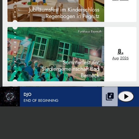
Jubiläumsfest im Kinderschloss
Regenbogen in Pegnitz
Funkhaus Bayreuth
8.
Aug
2026
Sommerfest der
Siedlergemeinschaft Bad
Berneck
Funkhaus Bayreuth
DJO
library_music
play_arrow
END OF BEGINNING
22.
Aug
2026
Gastspiel des Theaterkollektivs
Independent Little Lies