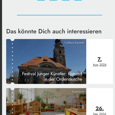
Das könnte Dich auch interessieren
Funkhaus Bayreuth
7.
Aug
2026
Festival Junger Künstler: Konzert
in der Ordenskirche
KI-generiert
26.
Sep
2026