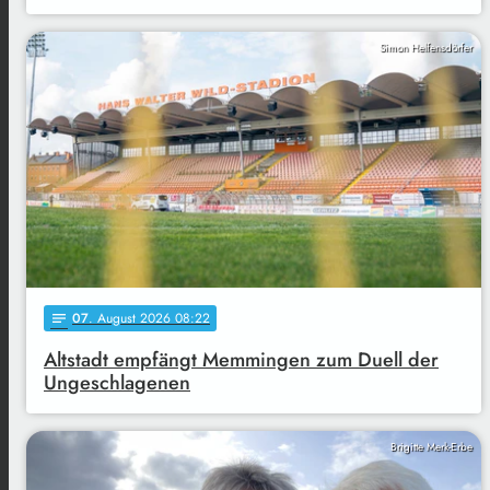
Simon Helfensdörfer
07
. August 2026 08:22
notes
Altstadt empfängt Memmingen zum Duell der
Ungeschlagenen
Brigitte Merk-Erbe