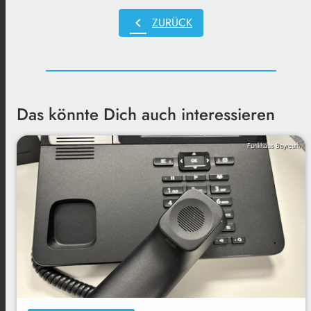
chevron_left
ZURÜCK
Das könnte Dich auch interessieren
Funkhaus Bayreuth