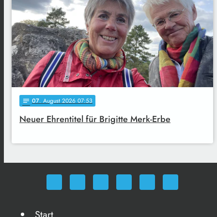
07
. August 2026 07:53
notes
Neuer Ehrentitel für Brigitte Merk-Erbe
Start