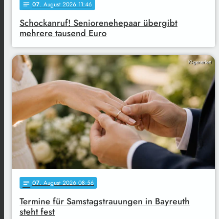
07
. August 2026 11:46
notes
Schockanruf! Seniorenehepaar übergibt
mehrere tausend Euro
KI-generiert
07
. August 2026 08:56
notes
Termine für Samstagstrauungen in Bayreuth
steht fest