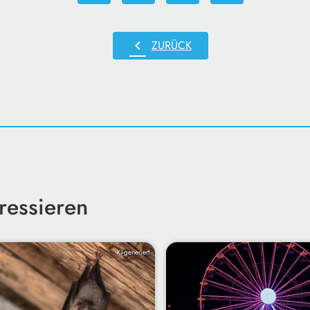
chevron_left
ZURÜCK
ressieren
KI-generiert