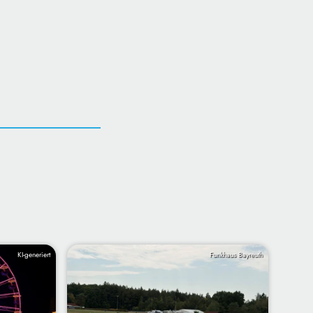
KI-generiert
Funkhaus Bayreuth