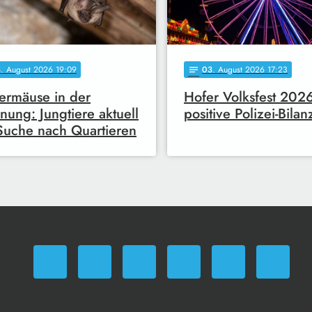
3
. August 2026 19:09
03
. August 2026 17:23
notes
ermäuse in der
Hofer Volksfest 2026
ung: Jungtiere aktuell
positive Polizei-Bilan
Suche nach Quartieren