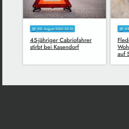
03
. August 2026 20:10
0
notes
notes
45-jähriger Cabriofahrer
Fled
stirbt bei Kasendorf
Wohn
auf 