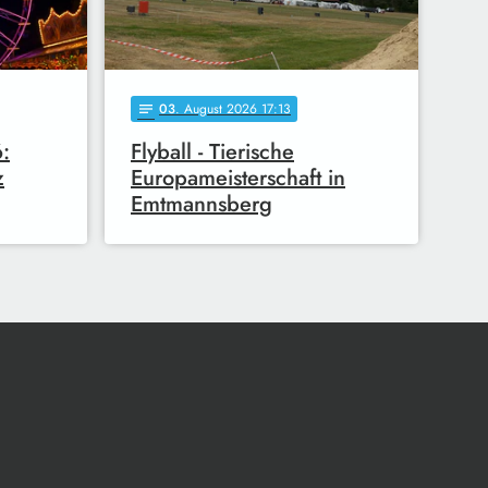
03
. August 2026 17:13
notes
:
Flyball - Tierische
z
Europameisterschaft in
Emtmannsberg