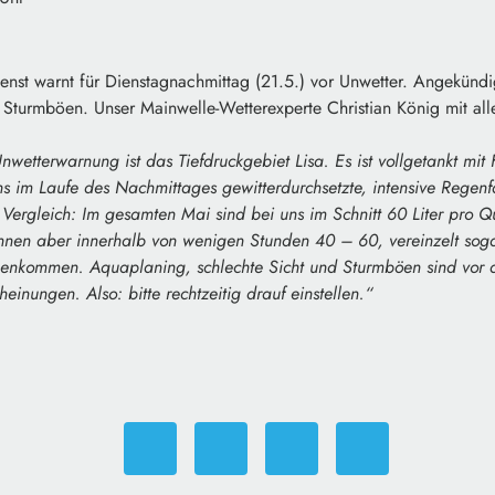
nst warnt für Dienstagnachmittag (21.5.) vor Unwetter. Angekündig
Sturmböen. Unser Mainwelle-Wetterexperte Christian König mit alle
nwetterwarnung ist das Tiefdruckgebiet Lisa. Es ist vollgetankt mit
s im Laufe des Nachmittages gewitterdurchsetzte, intensive Regenfä
Vergleich: Im gesamten Mai sind bei uns im Schnitt 60 Liter pro 
nen aber innerhalb von wenigen Stunden 40 – 60, vereinzelt sogar
kommen. Aquaplaning, schlechte Sicht und Sturmböen sind vor al
heinungen. Also: bitte rechtzeitig drauf einstellen.“