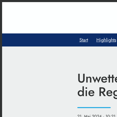
Start
Highlights
Unwett
die Re
21. Mai 2024
· 10:21