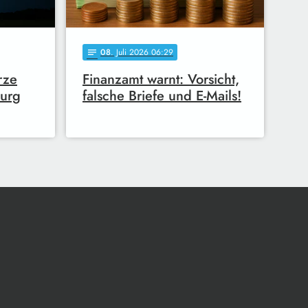
08
. Juli 2026 06:29
notes
rze
Finanzamt warnt: Vorsicht,
burg
falsche Briefe und E-Mails!