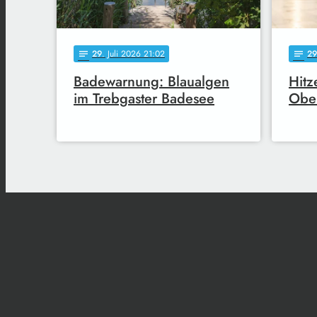
29
. Juli 2026 21:02
29
notes
notes
Badewarnung: Blaualgen
Hitz
im Trebgaster Badesee
Obe