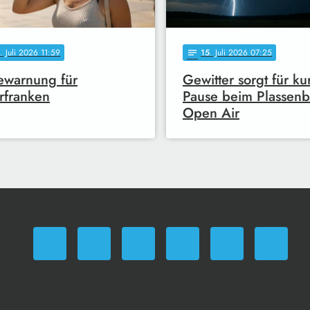
. Juli 2026 11:59
15
. Juli 2026 07:25
notes
ewarnung für
Gewitter sorgt für ku
rfranken
Pause beim Plassen
Open Air