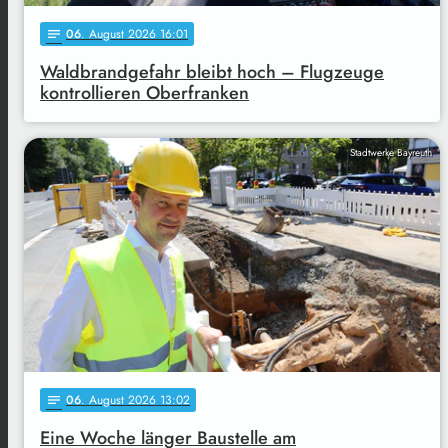
06
. August 2026 16:01
notes
Waldbrandgefahr bleibt hoch – Flugzeuge
kontrollieren Oberfranken
Stadtwerke Bayreuth
06
. August 2026 13:02
notes
Eine Woche länger Baustelle am