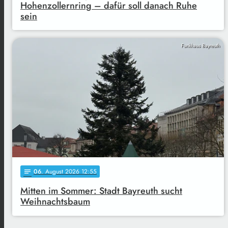
Hohenzollernring – dafür soll danach Ruhe
sein
Funkhaus Bayreuth
06
. August 2026 12:55
notes
Mitten im Sommer: Stadt Bayreuth sucht
Weihnachtsbaum