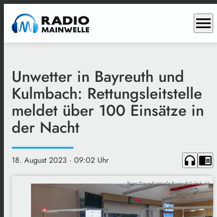
menu
Unwetter in Bayreuth und
Kulmbach: Rettungsleitstelle
meldet über 100 Einsätze in
der Nacht
headphones
chrome_reader_mode
18. August 2023
· 09:02 Uhr
Rotes Kreuz/Leitstelle Bayreuth-Kulmbach