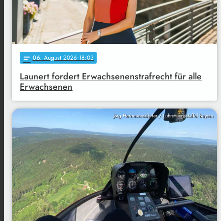
06
. August 2026 18:03
notes
Launert fordert Erwachsenenstrafrecht für alle
Erwachsenen
Jörg Herrmannsdörfer / Luftrettungsstaffel Bayern