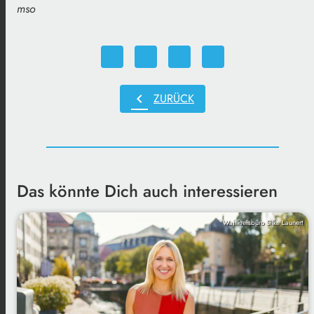
mso
chevron_left
ZURÜCK
Das könnte Dich auch interessieren
Wahlkreisbüro Silke Launert