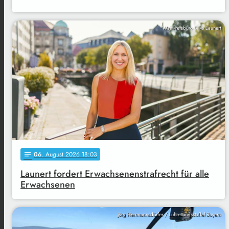
Wahlkreisbüro Silke Launert
06
. August 2026 18:03
notes
Launert fordert Erwachsenenstrafrecht für alle
Erwachsenen
Jörg Herrmannsdörfer / Luftrettungsstaffel Bayern