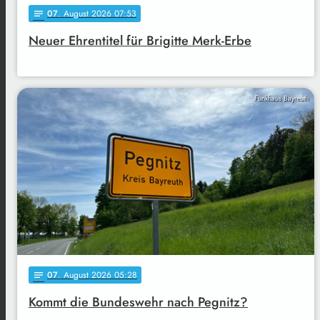
07
. August 2026 07:53
notes
Neuer Ehrentitel für Brigitte Merk-Erbe
Funkhaus Bayreuth
07
. August 2026 05:28
notes
Kommt die Bundeswehr nach Pegnitz?