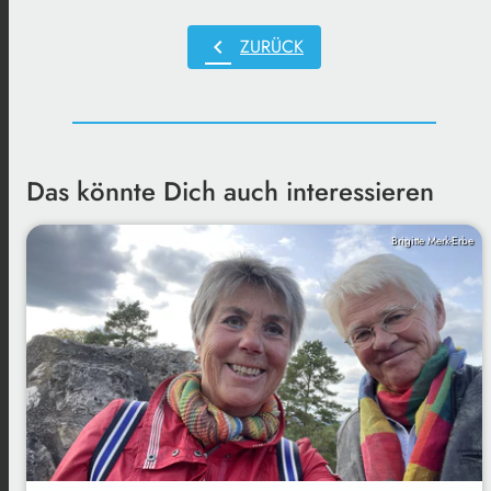
chevron_left
ZURÜCK
Das könnte Dich auch interessieren
Brigitte Merk-Erbe