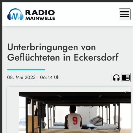
menu
Unterbringungen von
Geflüchteten in Eckersdorf
headphones
chrome_reader_mode
08. Mai 2023
· 06:44 Uhr
dpa