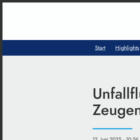
Start
Highlights
Unfallf
Zeuge
12. Juni 2025
· 10:56