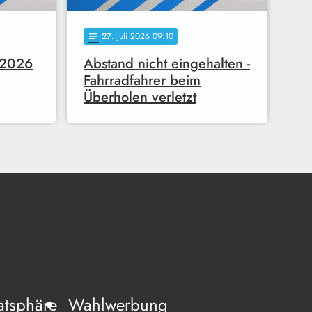
27
. Juli 2026 09:10
notes
7.2026
Abstand nicht eingehalten -
Fahrradfahrer beim
Überholen verletzt
atsphäre
Wahlwerbung