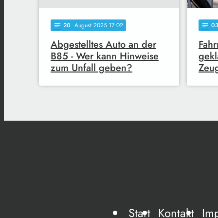
20
. August 2025 17:02
0
notes
notes
Abgestelltes Auto an der
Fahr
B85 - Wer kann Hinweise
gekl
zum Unfall geben?
Zeu
Start
Kontakt
Im