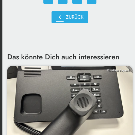
chevron_left
ZURÜCK
Das könnte Dich auch interessieren
Funkhaus Bayreuth