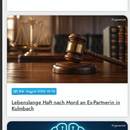
KI-generiert
04
. August 2026 10:14
notes
Lebenslange Haft nach Mord an Ex-Partnerin in
Kulmbach
KI-generiert