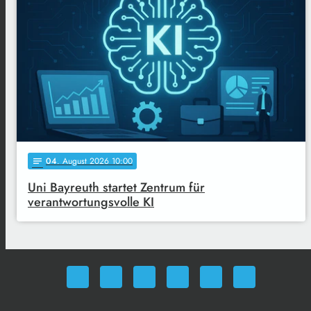
04
. August 2026 10:00
notes
Uni Bayreuth startet Zentrum für
verantwortungsvolle KI