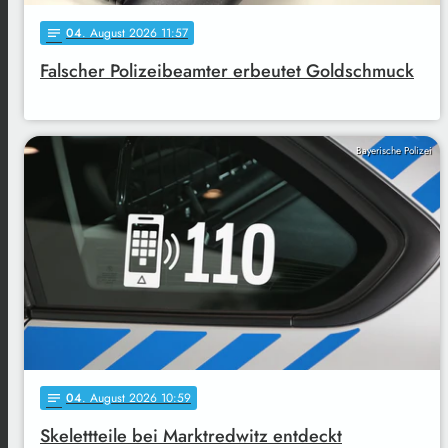
04
. August 2026 11:57
notes
Falscher Polizeibeamter erbeutet Goldschmuck
Bayerische Polizei
04
. August 2026 10:59
notes
Skelettteile bei Marktredwitz entdeckt