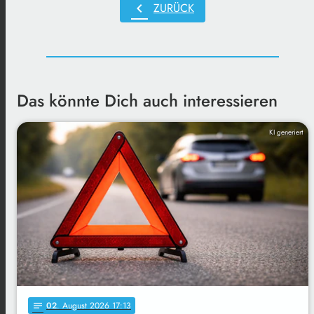
chevron_left
ZURÜCK
Das könnte Dich auch interessieren
KI generiert
02
. August 2026 17:13
notes