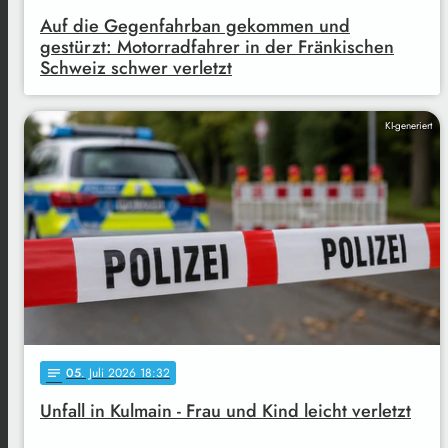
Auf die Gegenfahrban gekommen und
gestürzt: Motorradfahrer in der Fränkischen
Schweiz schwer verletzt
KI-generiert
05
. Juli 2026 18:32
notes
Unfall in Kulmain - Frau und Kind leicht verletzt