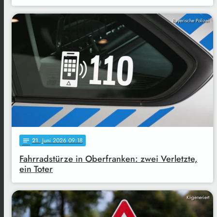
Bayerische Polizei
21
. Juni 2026 09:18
notes
Fahrradstürze in Oberfranken: zwei Verletzte,
ein Toter
KI-generiert