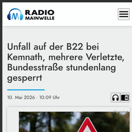
menu
Unfall auf der B22 bei
Kemnath, mehrere Verletzte,
Bundesstraße stundenlang
gesperrt
headphones
chrome_reader_mode
10. Mai 2026
· 10:09 Uhr
KI-generiert