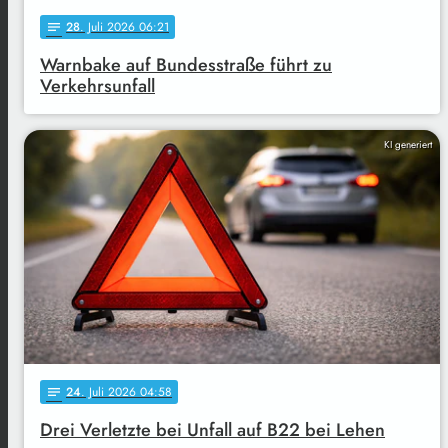
28
. Juli 2026 06:21
notes
Warnbake auf Bundesstraße führt zu
Verkehrsunfall
KI generiert
24
. Juli 2026 04:58
notes
Drei Verletzte bei Unfall auf B22 bei Lehen