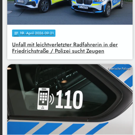
19
. April 2026 09:21
notes
Unfall mit leichtverletzter Radfahrerin in der
Friedrichstraße / Polizei sucht Zeugen
Bayerische Polizei