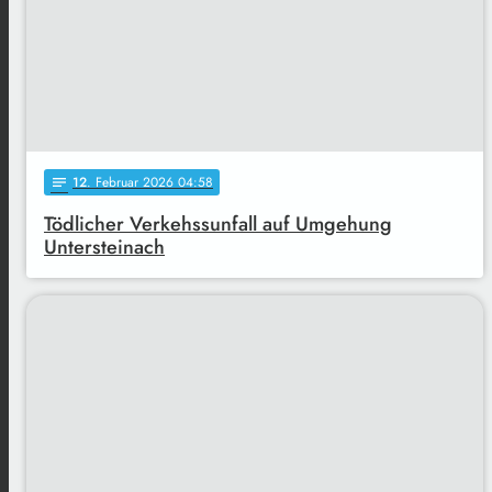
12
. Februar 2026 04:58
notes
Tödlicher Verkehssunfall auf Umgehung
Untersteinach