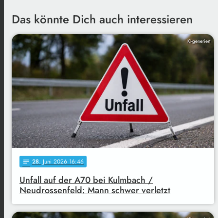
Das könnte Dich auch interessieren
KI-generiert
28
. Juni 2026 16:46
notes
Unfall auf der A70 bei Kulmbach /
Neudrossenfeld: Mann schwer verletzt