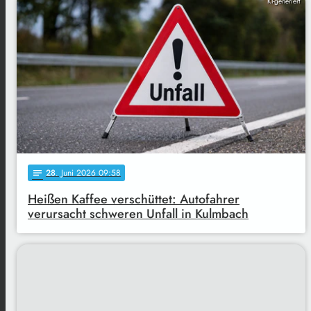
KI-generiert
28
. Juni 2026 09:58
notes
Heißen Kaffee verschüttet: Autofahrer
verursacht schweren Unfall in Kulmbach