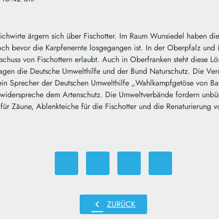
ichwirte ärgern sich über Fischotter. Im Raum Wunsiedel haben die
noch bevor die Karpfenernte losgegangen ist. In der Oberpfalz und i
chuss von Fischottern erlaubt. Auch in Oberfranken steht diese Lö
agen die Deutsche Umwelthilfe und der Bund Naturschutz. Die V
 ein Sprecher der Deutschen Umwelthilfe „Wahlkampfgetöse von Bay
widerspreche dem Artenschutz. Die Umweltverbände fordern unbür
für Zäune, Ablenkteiche für die Fischotter und die Renaturierung v
chevron_left
ZURÜCK