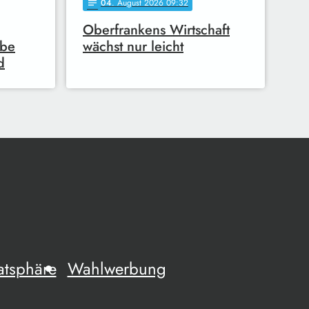
04
. August 2026 09:32
notes
Oberfrankens Wirtschaft
ebe
wächst nur leicht
d
atsphäre
Wahlwerbung