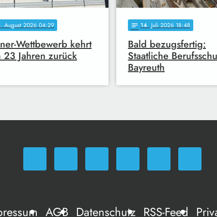
3
. August 2026 04:29
14
. Juli 2026 18:48
notes
er-Wettbewerb kehrt
Bald bezugsfertig:
 23 Jahren zurück
Staatliche Berufsschu
Bayreuth
pressum
AGB
Datenschutz
RSS-Feed
Priv