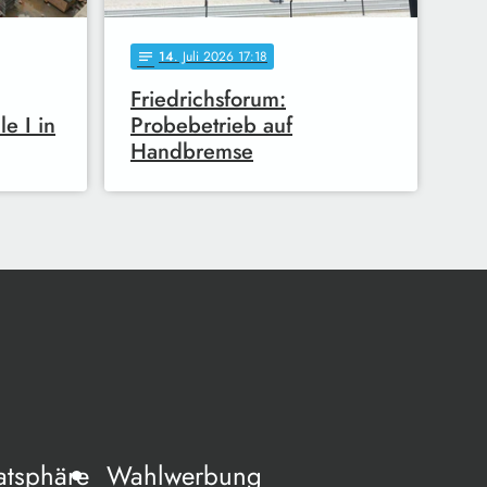
14
. Juli 2026 17:18
notes
Friedrichsforum:
le I in
Probebetrieb auf
Handbremse
atsphäre
Wahlwerbung