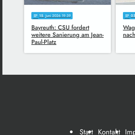
15
. Juni 2026 19:39
0
notes
notes
Bayreuth: CSU fordert
Wagn
weitere Sanierung am Jean-
nach
Paul-Platz
Start
Kontakt
Im