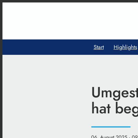
Start
Highlights
Umgesta
hat be
06. August 2025
· 09