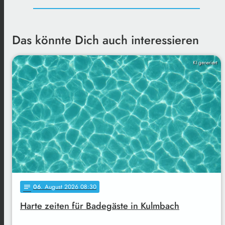
Das könnte Dich auch interessieren
KI generiert
06
. August 2026 08:30
notes
Harte zeiten für Badegäste in Kulmbach