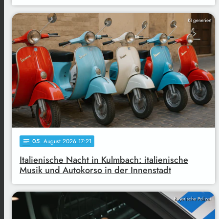
KI generiert
05
. August 2026 17:21
notes
Italienische Nacht in Kulmbach: italienische
Musik und Autokorso in der Innenstadt
Bayerische Polizei