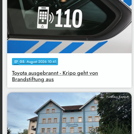
05
. August 2026 10:41
notes
Toyota ausgebrannt - Kripo geht von
Brandstiftung aus
Funkhaus Bayreuth