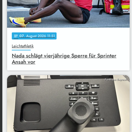
07
. August 2026 11:51
notes
Leichtathletik
Nada schlägt vierjährige Sperre für Sprinter
Ansah vor
Funkhaus Bayreuth