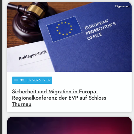
KI-generiert
03
. Juli 2026 12:37
notes
Sicherheit und Migration in Europa:
Regionalkonferenz der EVP auf Schloss
Thurnau