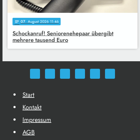
07
. August 2026 11:46
notes
Schockanruf! Seniorenehepaar übergibt
mehrere tausend Euro
Start
Kontakt
Impressum
AGB