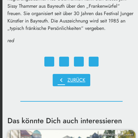
Sissy Thammer aus Bayreuth über den „Frankenwürfel“
freuen. Sie organisiert seit über 30 Jahren das Festival Junger
Künstler in Bayreuth. Die Auszeichnung wird seit 1985 an
„typisch fränkische Persönlichkeiten“ vergeben.
red
chevron_left
ZURÜCK
Das könnte Dich auch interessieren
Wahlkreisbüro Silke Launert