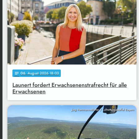
06
. August 2026 18:03
notes
Launert fordert Erwachsenenstrafrecht für alle
Erwachsenen
Jörg Herrmannsdörfer / Luftrettungsstaffel Bayern