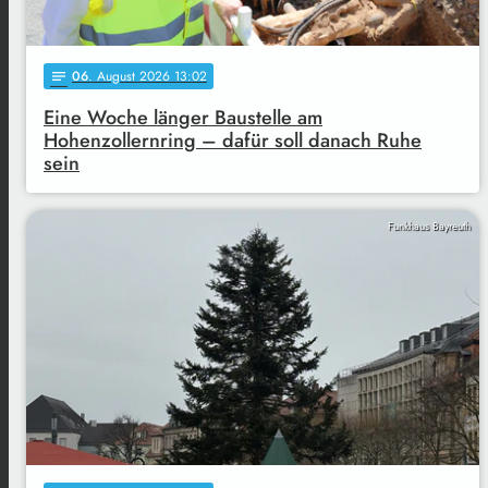
06
. August 2026 13:02
notes
Eine Woche länger Baustelle am
Hohenzollernring – dafür soll danach Ruhe
sein
Funkhaus Bayreuth