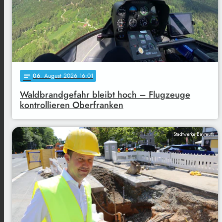
06
. August 2026 16:01
notes
Waldbrandgefahr bleibt hoch – Flugzeuge
kontrollieren Oberfranken
Stadtwerke Bayreuth