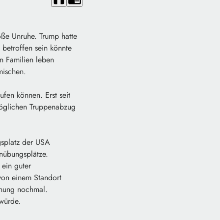
oße Unruhe. Trump hatte
 betroffen sein könnte
en Familien leben
mischen.
ufen können. Erst seit
möglichen Truppenabzug
gsplatz der USA
nübungsplätze.
 ein guter
 von einem Standort
einung nochmal.
würde.