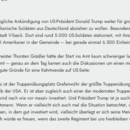
mögliche Ankündigung von US-Präsident Donald Trump weiter für gr
ikanische Soldaten aus Deutschland abziehen zu wollen. Besonders
tadt Vilseck. Dort sind rund 5.000 US-Soldaten stationiert, mit ihr
0 Amerikaner in der Gemeinde – bei gerade einmal 6.500 Einhei
ister Thorsten Grädler hätte der Start ins Amt kaum schwieriger la
 Amt – genau an dem Tag kamen auch die Diskussionen um einen 
 gute Gründe für eine Kehrtwende auf US-Seite:
its ist der Truppenübungsplatz Grafenwöhr der größte Truppenübun
b der USA. Er ist aber zugleich auch einer der modernsten Truppe
ird nach wie vor massiv investiert. Und Präsident Trump ist ja auch
smann. Wenn er vielleicht sich auch mal die Situation betrachtet,
en, in dem gut investiert wird, vielleicht überlegt er sich seine M
h würde es freuen, wenn das zweite Regiment bei uns hierbleiben 