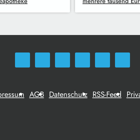
eapotheke
mehrere tausend Eu
pressum
AGB
Datenschutz
RSS-Feed
Priv