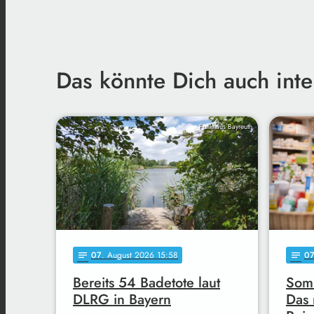
Das könnte Dich auch inte
Funkhaus Bayreuth
07
. August 2026 15:58
0
notes
notes
Bereits 54 Badetote laut
Somm
DLRG in Bayern
Das 