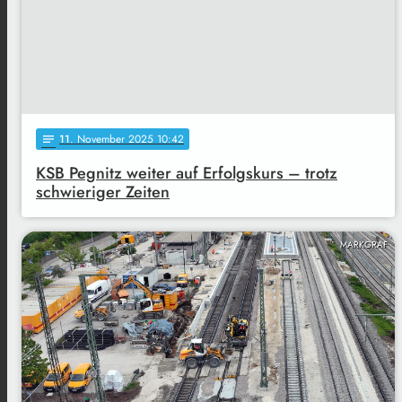
11
. November 2025 10:42
notes
KSB Pegnitz weiter auf Erfolgskurs – trotz
schwieriger Zeiten
MARKGRAF