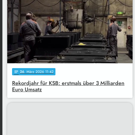
26
. März 2026 11:42
notes
Rekordjahr für KSB: erstmals über 3 Milliarden
Euro Umsatz