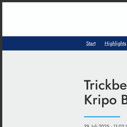
Start
Highlights
Trickbe
Kripo 
29. Juli 2025
· 11:02 