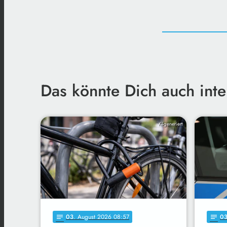
Das könnte Dich auch inte
KI-generiert
03
. August 2026 08:57
0
notes
notes