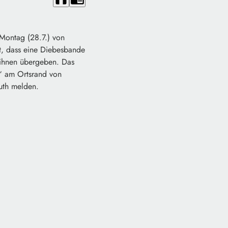
Montag (28.7.) von
t, dass eine Diebesbande
e ihnen übergeben. Das
“ am Ortsrand von
euth melden.