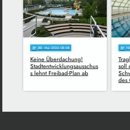
20
. Mai 2026 08:08
12
notes
notes
Keine Überdachung!
Trag
Stadtentwicklungsausschus
soll
s lehnt Freibad-Plan ab
Sch
des