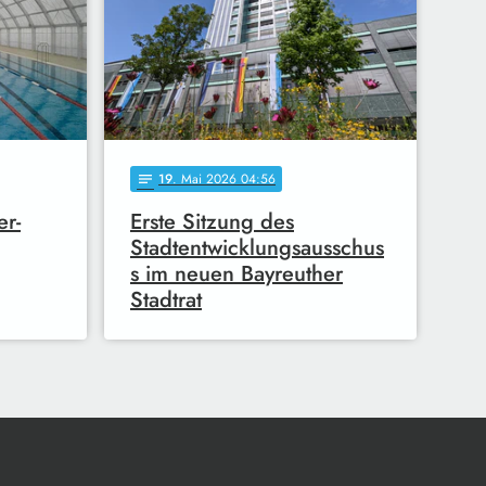
19
. Mai 2026 04:56
notes
er-
Erste Sitzung des
Stadtentwicklungsausschus
s im neuen Bayreuther
Stadtrat