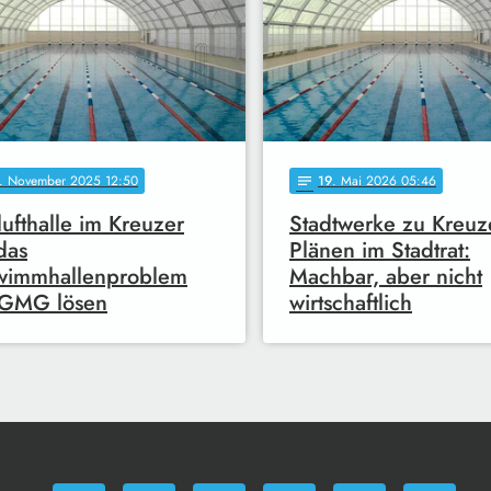
. November 2025 12:50
19
. Mai 2026 05:46
notes
lufthalle im Kreuzer
Stadtwerke zu Kreuz
 das
Plänen im Stadtrat:
wimmhallenproblem
Machbar, aber nicht
 GMG lösen
wirtschaftlich