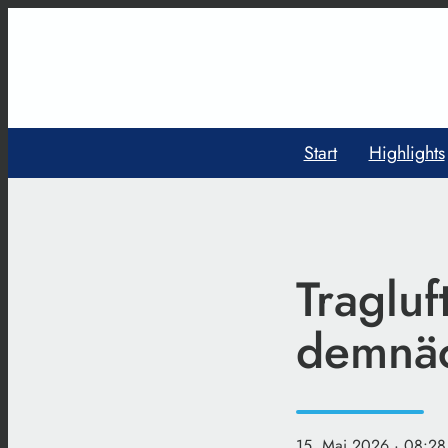
Start
Highlights
Tragluf
demnäc
15. Mai 2026
· 08:28