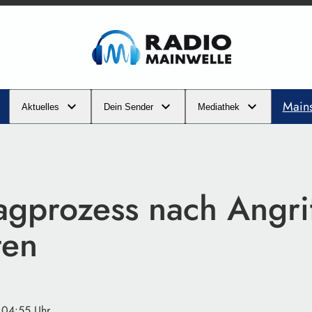
Main
Aktuelles
Dein Sender
Mediathek
agprozess nach Angrif
ten
 04:55 Uhr