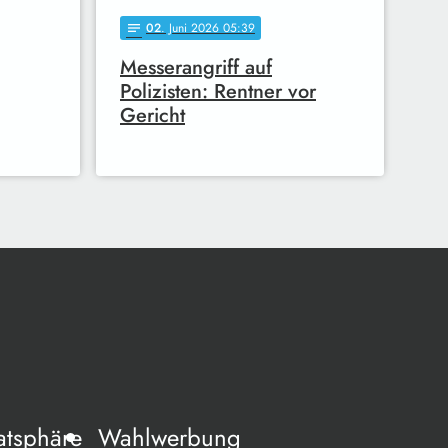
02
. Juni 2026 05:39
notes
Messerangriff auf
Polizisten: Rentner vor
Gericht
atsphäre
Wahlwerbung