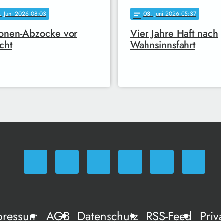
. Juni 2026 08:03
03
. Juni 2026 05:37
notes
ionen-Abzocke vor
Vier Jahre Haft nach
cht
Wahnsinnsfahrt
pressum
AGB
Datenschutz
RSS-Feed
Priv