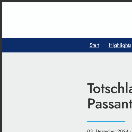
Start
Highlights
Totschl
Passan
03. Dezember 2024
·