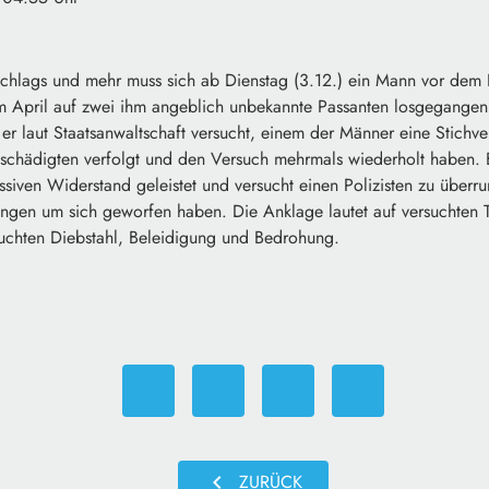
chlags und mehr muss sich ab Dienstag (3.12.) ein Mann vor dem 
 im April auf zwei ihm angeblich unbekannte Passanten losgegangen
r laut Staatsanwaltschaft versucht, einem der Männer eine Stichve
schädigten verfolgt und den Versuch mehrmals wiederholt haben. B
siven Widerstand geleistet und versucht einen Polizisten zu überr
ngen um sich geworfen haben. Die Anklage lautet auf versuchten T
suchten Diebstahl, Beleidigung und Bedrohung.
chevron_left
ZURÜCK