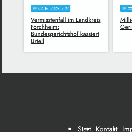
02
. Juli 2026 12:07
22
notes
notes
Vermisstenfall im Landkreis
Mill
Forchheim:
Geri
Bundesgerichtshof kassiert
Urteil
Start
Kontakt
Im