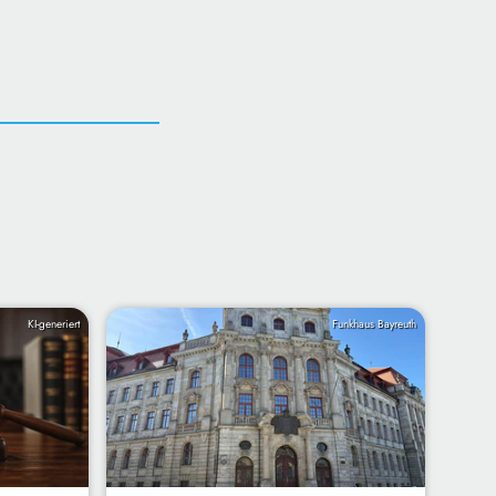
KI-generiert
Funkhaus Bayreuth