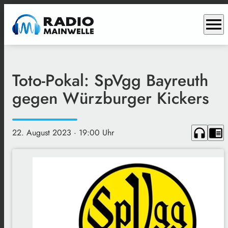
menu
Toto-Pokal: SpVgg Bayreuth
gegen Würzburger Kickers
headphones
chrome_reader_mode
22. August 2023
· 19:00 Uhr