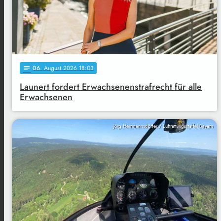
06
. August 2026 18:03
notes
Launert fordert Erwachsenenstrafrecht für alle
Erwachsenen
Jörg Herrmannsdörfer / Luftrettungsstaffel Bayern