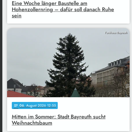
Eine Woche länger Baustelle am
Hohenzollernring – dafür soll danach Ruhe
sein
Funkhaus Bayreuth
06
. August 2026 12:55
notes
Mitten im Sommer: Stadt Bayreuth sucht
Weihnachtsbaum