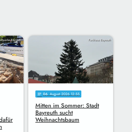
adtwerke Bayreuth
Funkhaus Bayreuth
06
. August 2026 12:55
notes
Mitten im Sommer: Stadt
Bayreuth sucht
dafür
Weihnachtsbaum
n