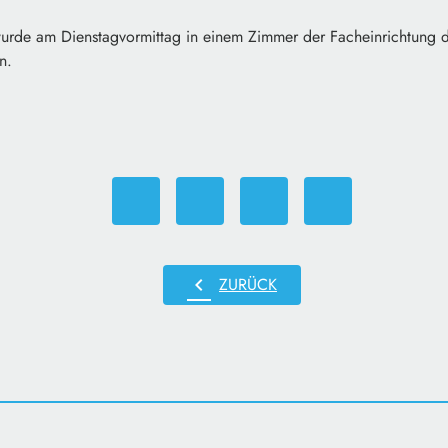
wurde am Dienstagvormittag in einem Zimmer der Facheinrichtung d
n.
chevron_left
ZURÜCK