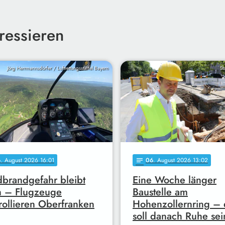
ressieren
Jörg Herrmannsdörfer / Luftrettungsstaffel Bayern
St
6
. August 2026 16:01
06
. August 2026 13:02
notes
brandgefahr bleibt
Eine Woche länger
h – Flugzeuge
Baustelle am
rollieren Oberfranken
Hohenzollernring – 
soll danach Ruhe sei