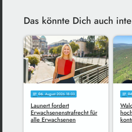
Das könnte Dich auch inte
Wahlkreisbüro Silke Launert
06
. August 2026 18:03
0
notes
notes
Launert fordert
Wald
Erwachsenenstrafrecht für
hoc
alle Erwachsenen
kont