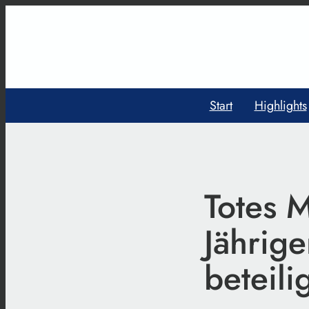
Start
Highlights
Totes 
Jährige
beteili