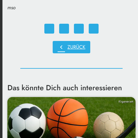
mso
chevron_left
ZURÜCK
Das könnte Dich auch interessieren
KI-generiert