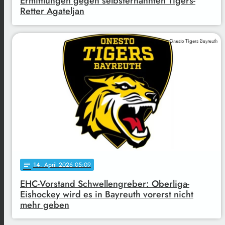
Ermittlungen gegen selbsternannten Tigers-
Retter Agateljan
Onesto Tigers Bayreuth
14
. April 2026 05:09
notes
EHC-Vorstand Schwellengreber: Oberliga-
Eishockey wird es in Bayreuth vorerst nicht
mehr geben