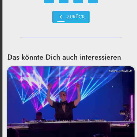
chevron_left
ZURÜCK
Das könnte Dich auch interessieren
Funkhaus Bayreuth