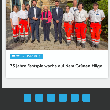
27
. Juli 2026 09:31
notes
75 Jahre Festspielwache auf dem Grünen Hügel