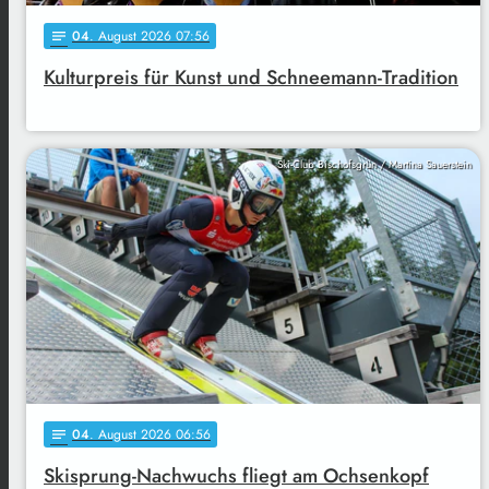
04
. August 2026 07:56
notes
Kulturpreis für Kunst und Schneemann-Tradition
Ski-Club Bischofsgrün / Martina Sauerstein
04
. August 2026 06:56
notes
Skisprung-Nachwuchs fliegt am Ochsenkopf