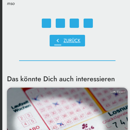
mso
chevron_left
ZURÜCK
Das könnte Dich auch interessieren
Lotto Bayern