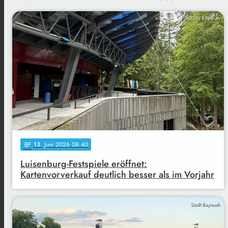
Funkhaus Bayreuth
13
. Juni 2026 08:40
notes
Luisenburg-Festspiele eröffnet:
Kartenvorverkauf deutlich besser als im Vorjahr
Stadt Bayreuth