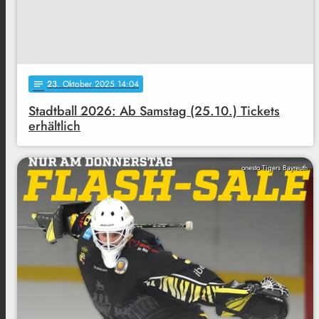
23
. Oktober 2025 14:04
notes
Stadtball 2026: Ab Samstag (25.10.) Tickets
erhältlich
onesto Tigers Bayreuth