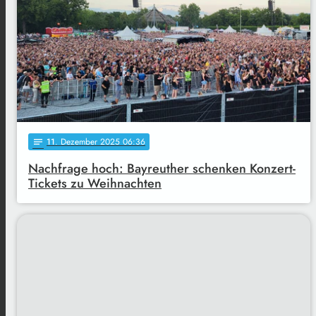
11
. Dezember 2025 06:36
notes
Nachfrage hoch: Bayreuther schenken Konzert-
Tickets zu Weihnachten