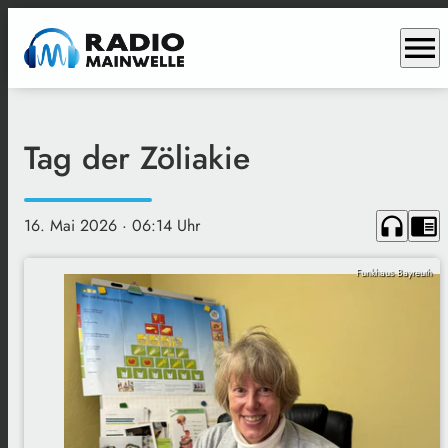
menu
Tag der Zöliakie
headphones
chrome_reader_mode
16. Mai 2026
· 06:14 Uhr
Funkhaus Bayreuth