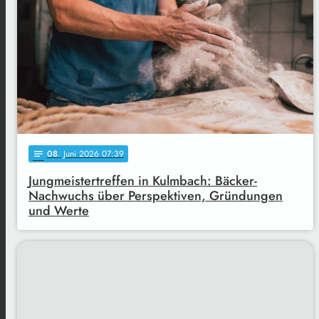
08
. Juni 2026 07:39
notes
Jungmeistertreffen in Kulmbach: Bäcker-
Nachwuchs über Perspektiven, Gründungen
und Werte