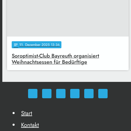
11
. Dezember 2025 13:36
notes
Soroptimist-Club Bayreuth organisiert
Weihnachtsessen für Bedürftige
Start
Kontakt