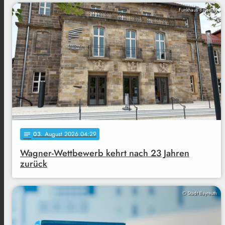
Funkhaus Bayreuth
03
. August 2026 04:29
notes
Wagner-Wettbewerb kehrt nach 23 Jahren
zurück
© Stadt Bayreuth