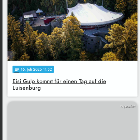
16
. Juli 2026 11:52
notes
Eisi Gulp kommt für einen Tag auf die
Luisenburg
KI-generiert