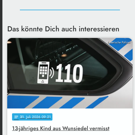
Das könnte Dich auch interessieren
Bayerische Polizei
31
. Juli 2026 09:21
notes
13-jähriges Kind aus Wunsiedel vermisst