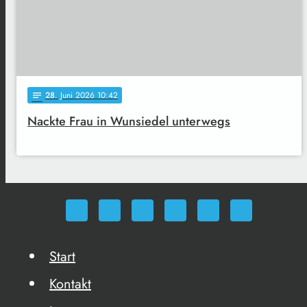
28
. Juni 2026 10:42
notes
Nackte Frau in Wunsiedel unterwegs
Start
Kontakt