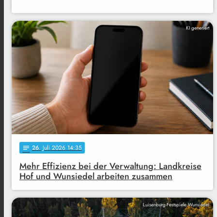
KI generiert
26
. Juli 2026 14:35
notes
Mehr Effizienz bei der Verwaltung: Landkreise
Hof und Wunsiedel arbeiten zusammen
Luisenburg-Festspiele Wunsiedel