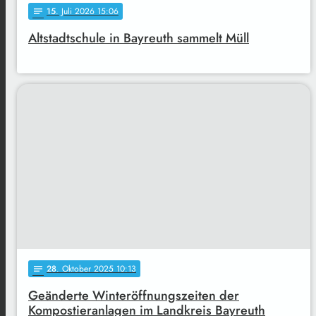
15
. Juli 2026 15:06
notes
Altstadtschule in Bayreuth sammelt Müll
28
. Oktober 2025 10:13
notes
Geänderte Winteröffnungszeiten der
Kompostieranlagen im Landkreis Bayreuth