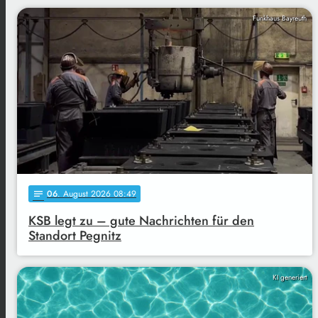
Funkhaus Bayreuth
06
. August 2026 08:49
notes
KSB legt zu – gute Nachrichten für den
Standort Pegnitz
KI generiert