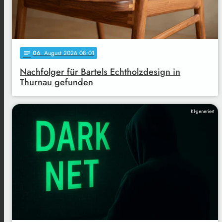
06
. August 2026 08:01
notes
Nachfolger für Bartels Echtholzdesign in
Thurnau gefunden
KI-generiert