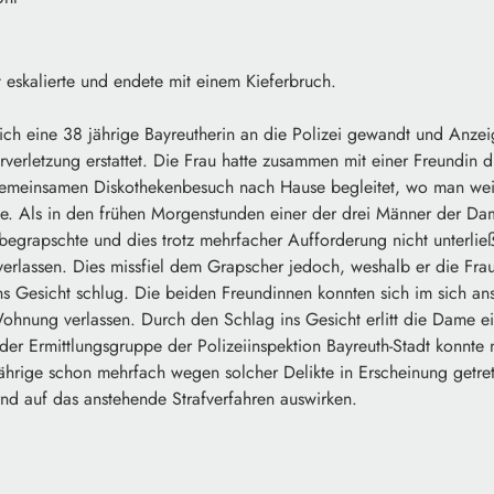
eskalierte und endete mit einem Kieferbruch.
 sich eine 38 jährige Bayreutherin an die Polizei gewandt und Anze
verletzung erstattet. Die Frau hatte zusammen mit einer Freundin 
emeinsamen Diskothekenbesuch nach Hause begleitet, wo man weit
lte. Als in den frühen Morgenstunden einer der drei Männer der Da
begrapschte und dies trotz mehrfacher Aufforderung nicht unterlie
lassen. Dies missfiel dem Grapscher jedoch, weshalb er die Fra
ins Gesicht schlug. Die beiden Freundinnen konnten sich im sich a
ohnung verlassen. Durch den Schlag ins Gesicht erlitt die Dame ei
 der Ermittlungsgruppe der Polizeiinspektion Bayreuth-Stadt konnte n
ährige schon mehrfach wegen solcher Delikte in Erscheinung getret
rnd auf das anstehende Strafverfahren auswirken.