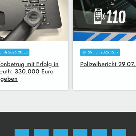
. Juli 2026 20:55
29
. Juli 2026 15:17
notes
fonbetrug mit Erfolg in
Polizeibericht 29.0
euth: 330.000 Euro
rgeben