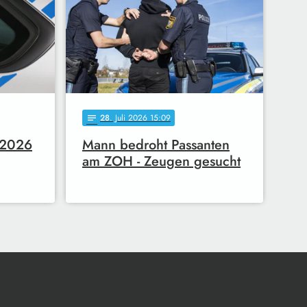
28
. Juli 2026 15:09
notes
7.2026
Mann bedroht Passanten
am ZOH - Zeugen gesucht