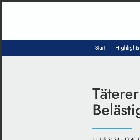
Start
Highlights
Täterer
Beläst
11. Juli 2024
· 13:40 