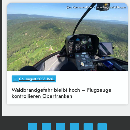
Jörg Herrmannsdörfer / Luftrettungsstaffel Bayern
06
. August 2026 16:01
notes
Waldbrandgefahr bleibt hoch – Flugzeuge
kontrollieren Oberfranken