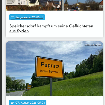
14
. Januar 2026 05:01
notes
Speichersdorf kämpft um seine Geflüchteten
aus Syrien
Funkhaus Bayreuth
07
. August 2026 05:28
notes