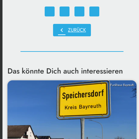
chevron_left
ZURÜCK
Das könnte Dich auch interessieren
Funkhaus Bayreuth