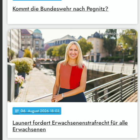
Kommt die Bundeswehr nach Pegnitz?
Wahlkreisbüro Silke Launert
06
. August 2026 18:03
notes
Launert fordert Erwachsenenstrafrecht für alle
Erwachsenen