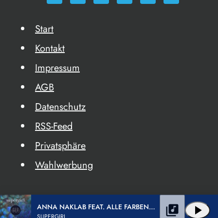
Start
Kontakt
Impressum
AGB
Datenschutz
RSS-Feed
Privatsphäre
Wahlwerbung
ANNA NAKLAB FEAT. ALLE FARBEN& YOUNOTUS
library_music
play_arrow
SUPERGIRL