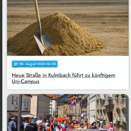
10
. August 2026 06:58
notes
Neue Straße in Kulmbach führt zu künftigem
Uni-Campus
Funkhaus Bayreuth