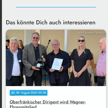
Das könnte Dich auch interessieren
RWV Bayreuth / Breunig
10
. August 2026 09:28
notes
Oberfränkischer Dirigent wird Wagner-
Ehrenmitglied