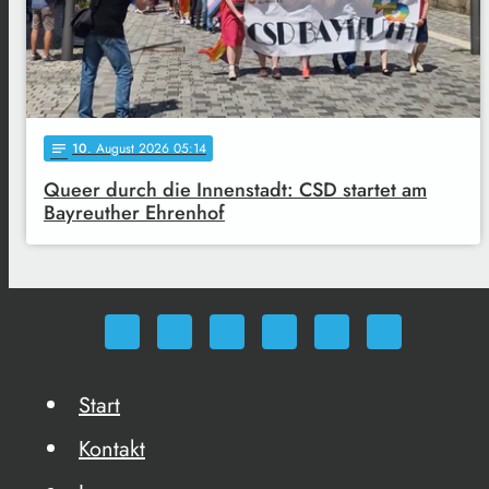
10
. August 2026 05:14
notes
Queer durch die Innenstadt: CSD startet am
Bayreuther Ehrenhof
Start
Kontakt