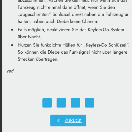
abzuschirmen. Machen Sie den Test: Nur wenn sich das
Fahrzeug nicht einmal dann öffnet, wenn Sie den
„abgeschirmten“ Schlüssel direkt neben die Fahrzeugtür
halten, haben auch Diebe keine Chance.
Falls möglich, deaktivieren Sie das Keyless-Go System
über Nacht.
Nutzen Sie funkdichte Hüllen für „Keyless-Go Schlüssel“.
So können die Diebe das Funksignal nicht über längere
Strecken übertragen.
red
chevron_left
ZURÜCK