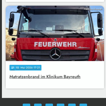
Funkhaus Bayreuth
15
. Mai 2026 17:21
notes
Matratzenbrand im Klinikum Bayreuth