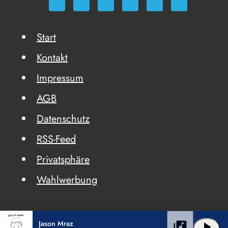
Start
Kontakt
Impressum
AGB
Datenschutz
RSS-Feed
Privatsphäre
Wahlwerbung
Jason Mraz
library_music
play_arrow