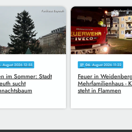
Funkhaus Bayreuth
Kreisfeuerweh
6
. August 2026 12:55
06
. August 2026 11:22
notes
en im Sommer: Stadt
Feuer in Weidenber
euth sucht
Mehrfamilienhaus - 
hnachtsbaum
steht in Flammen