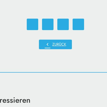
chevron_left
ZURÜCK
ressieren