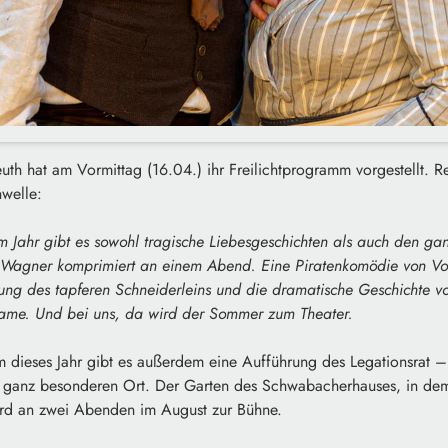
th hat am Vormittag (16.04.) ihr Freilichtprogramm vorgestellt. Re
welle:
m Jahr gibt es sowohl tragische Liebesgeschichten als auch den ga
 Wagner komprimiert an einem Abend. Eine Piratenkomödie von Volt
ung des tapferen Schneiderleins und die dramatische Geschichte v
ame. Und bei uns, da wird der Sommer zum Theater.
m dieses Jahr gibt es außerdem eine Aufführung des Legationsrat –
 ganz besonderen Ort. Der Garten des Schwabacherhauses, in dem d
rd an zwei Abenden im August zur Bühne.