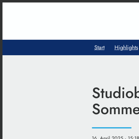
Start
Highlights
Studiob
Somme
16. April 2025
· 15:1