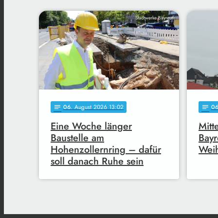
Stadtwerke Bayreuth
06
. August 2026 13:02
0
notes
notes
Eine Woche länger
Mitt
Baustelle am
Bayr
Hohenzollernring – dafür
Wei
soll danach Ruhe sein