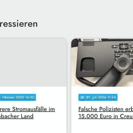
ressieren
. Oktober 2025 14:50
31
. Juli 2026 11:24
notes
ere Stromausfälle im
Falsche Polizisten e
mbacher Land
15.000 Euro in Cre