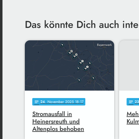
Das könnte Dich auch inte
Bayernwerk
24
. November 2025 18:17
23
notes
notes
Stromausfall in
Mehr
Heinersreuth und
Kul
Altenplos behoben