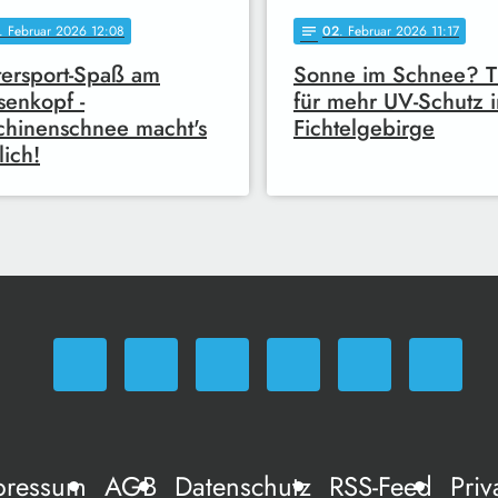
. Februar 2026 12:08
02
. Februar 2026 11:17
notes
ersport-Spaß am
Sonne im Schnee? T
enkopf -
für mehr UV-Schutz 
hinenschnee macht's
Fichtelgebirge
ich!
pressum
AGB
Datenschutz
RSS-Feed
Priv