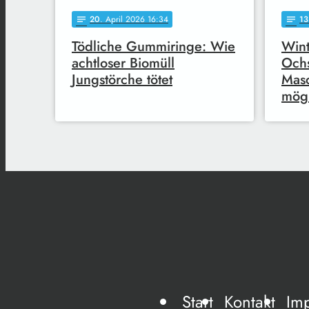
20
. April 2026 16:34
13
notes
notes
Tödliche Gummiringe: Wie
Wint
achtloser Biomüll
Ochs
Jungstörche tötet
Masc
mögl
Start
Kontakt
Im