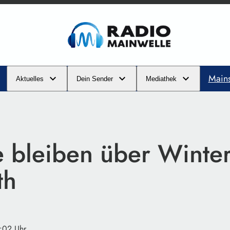
Main
Aktuelles
Dein Sender
Mediathek
e bleiben über Winter
th
2:02 Uhr