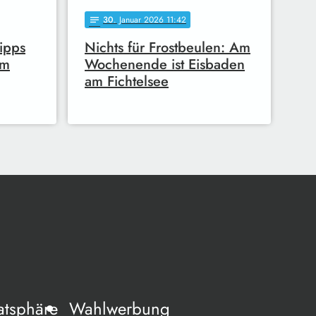
30
. Januar 2026 11:42
notes
ipps
Nichts für Frostbeulen: Am
im
Wochenende ist Eisbaden
am Fichtelsee
atsphäre
Wahlwerbung