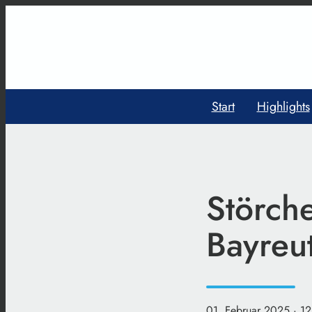
Start
Highlights
Störch
Bayreu
01. Februar 2025
· 1