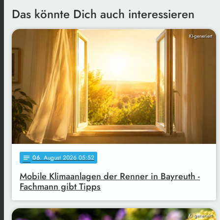
Das könnte Dich auch interessieren
KI-generiert
06
. August 2026 05:52
notes
Mobile Klimaanlagen der Renner in Bayreuth -
Fachmann gibt Tipps
KI generiert