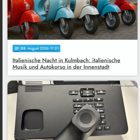
05
. August 2026 17:21
notes
Italienische Nacht in Kulmbach: italienische
Musik und Autokorso in der Innenstadt
Funkhaus Bayreuth