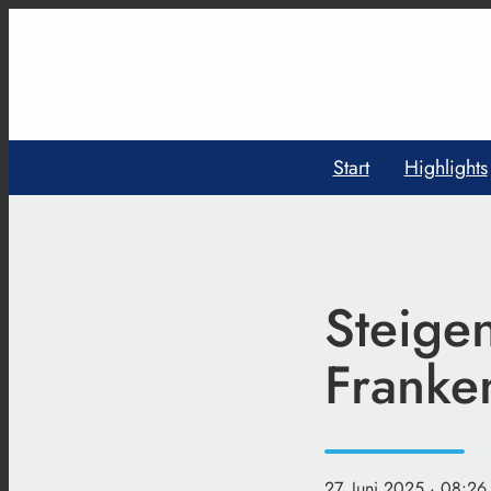
Start
Highlights
Steige
Franke
27. Juni 2025
· 08:26