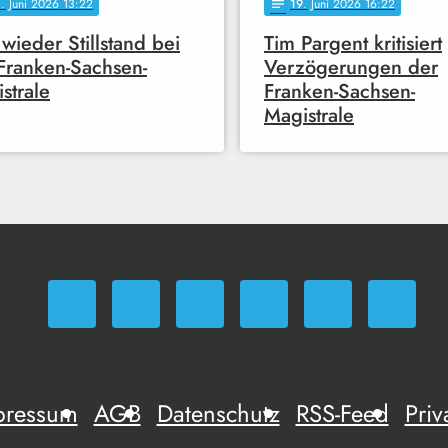
0
. Juni 2026 13:22
19
. Juni 2026 16:22
notes
wieder Stillstand bei
Tim Pargent kritisiert
Franken-Sachsen-
Verzögerungen der
strale
Franken-Sachsen-
Magistrale
pressum
AGB
Datenschutz
RSS-Feed
Priv