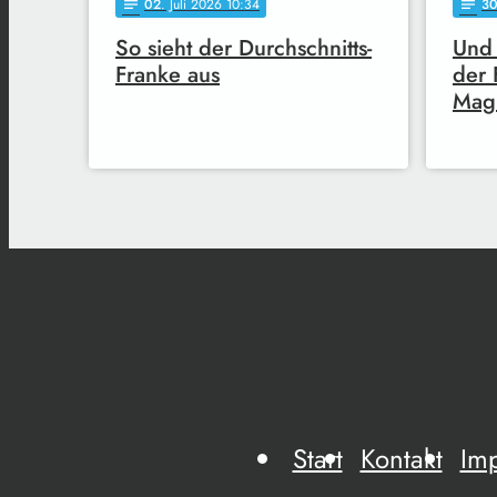
02
. Juli 2026 10:34
3
notes
notes
So sieht der Durchschnitts-
Und 
Franke aus
der 
Magi
Start
Kontakt
Im