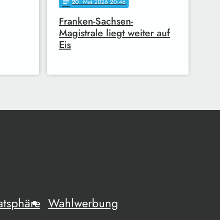
20
. Mai 2026 20:46
notes
Franken-Sachsen-
Magistrale liegt weiter auf
Eis
atsphäre
Wahlwerbung