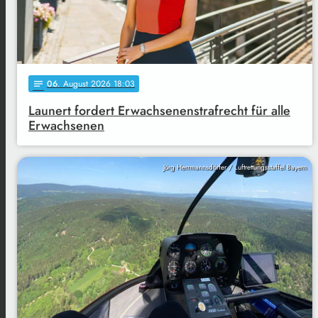
06
. August 2026 18:03
notes
Launert fordert Erwachsenenstrafrecht für alle
Erwachsenen
Jörg Herrmannsdörfer / Luftrettungsstaffel Bayern