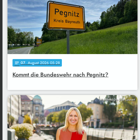
07
. August 2026 05:28
notes
Kommt die Bundeswehr nach Pegnitz?
Wahlkreisbüro Silke Launert