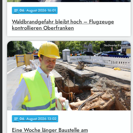
06
. August 2026 16:01
notes
Waldbrandgefahr bleibt hoch – Flugzeuge
kontrollieren Oberfranken
Stadtwerke Bayreuth
06
. August 2026 13:02
notes
Eine Woche länger Baustelle am