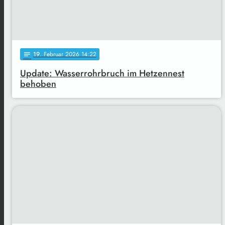
19
. Februar 2026 14:22
notes
Update: Wasserrohrbruch im Hetzennest
behoben