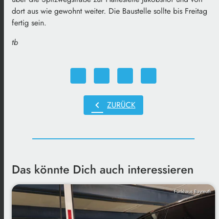
dort aus wie gewohnt weiter. Die Baustelle sollte bis Freitag
fertig sein.
tb
chevron_left
ZURÜCK
Das könnte Dich auch interessieren
Funkhaus Bayreuth