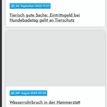
16
. September 2025 17:27
notes
Tierisch gute Sache: Eintrittsgeld bei
Hundebadetag geht an Tierschutz
09
. August 2025 09:38
notes
Wasserrohrbruch in der Hammerstatt