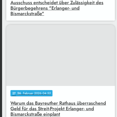
Ausschuss entscheidet über Zulässigkeit des
Bürgerbegehrens "Erlanger- und
Bismarckstraße"
26
. Februar 2026 04:52
notes
Warum das Bayreuther Rathaus überraschend
Geld für das Streit-Projekt Erlanger- und
Bismarckstraße einplant