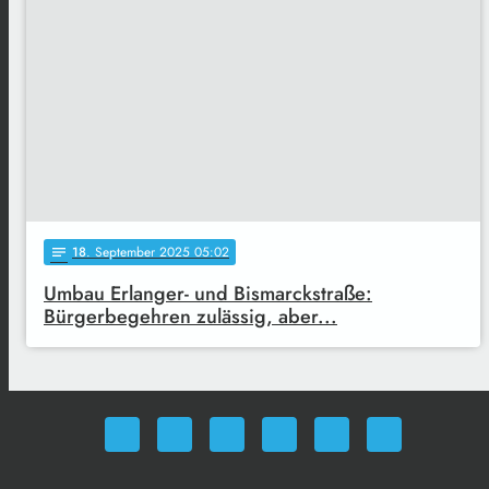
18
. September 2025 05:02
notes
Umbau Erlanger- und Bismarckstraße:
Bürgerbegehren zulässig, aber...