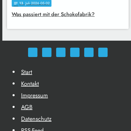
13
. Juli 2026 05:02
notes
Was passiert mit der Schokofabrik?
Start
Kontakt
Impressum
AGB
Datenschutz
RSS-Feed