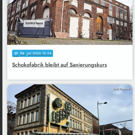
24
. Juli 2026 10:34
notes
Schokofabrik bleibt auf Sanierungskurs
Stadt Bayreuth