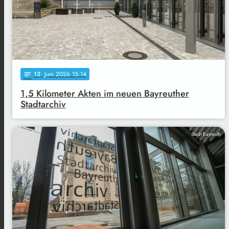
12
. Juni 2026 15:14
notes
1,5 Kilometer Akten im neuen Bayreuther
Stadtarchiv
Stadt Bayreuth