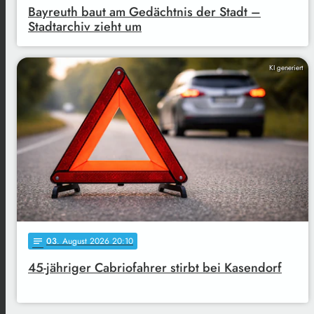
Bayreuth baut am Gedächtnis der Stadt –
Stadtarchiv zieht um
KI generiert
03
. August 2026 20:10
notes
45-jähriger Cabriofahrer stirbt bei Kasendorf