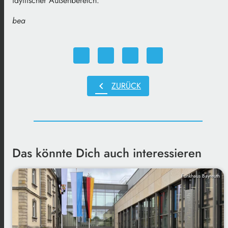
idyllischer Außenbereich.
bea
chevron_left
ZURÜCK
Das könnte Dich auch interessieren
Funkhaus Bayreuth