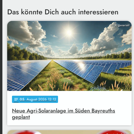
Das könnte Dich auch interessieren
KI generiert
05
. August 2026 12:12
notes
Neue Agri-Solaranlage im Süden Bayreuths
geplant