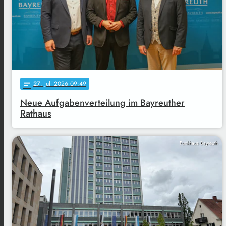
27
. Juli 2026 09:49
notes
Neue Aufgabenverteilung im Bayreuther
Rathaus
Funkhaus Bayreuth