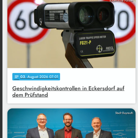
Bayerische Polizei
03
. August 2026 07:01
notes
Geschwindigkeitskontrollen in Eckersdorf auf
dem Prüfstand
Stadt Bayreuth