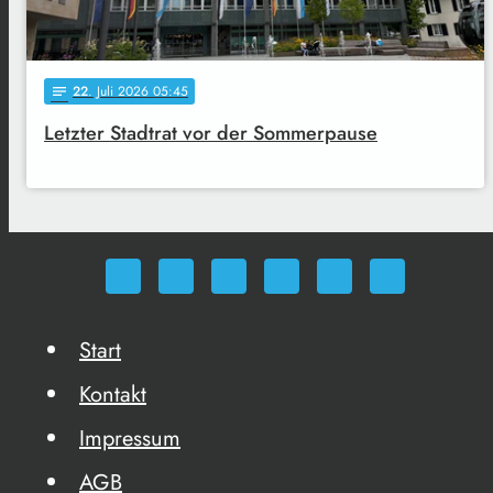
22
. Juli 2026 05:45
notes
Letzter Stadtrat vor der Sommerpause
Start
Kontakt
Impressum
AGB