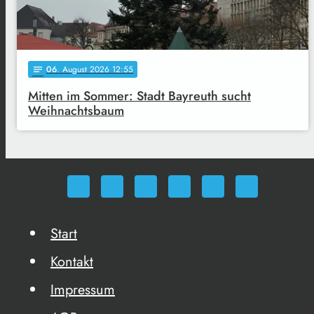
06
. August 2026 12:55
notes
Mitten im Sommer: Stadt Bayreuth sucht
Weihnachtsbaum
Start
Kontakt
Impressum