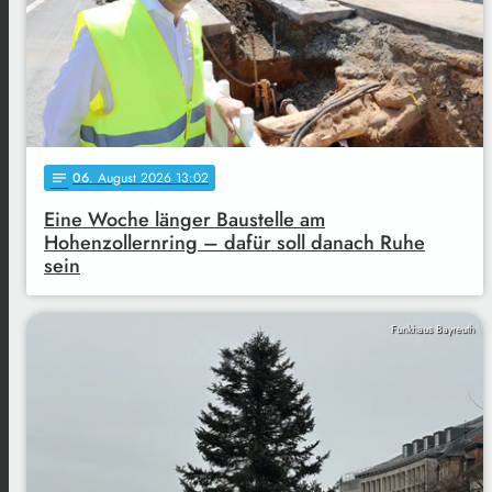
06
. August 2026 13:02
notes
Eine Woche länger Baustelle am
Hohenzollernring – dafür soll danach Ruhe
sein
Funkhaus Bayreuth