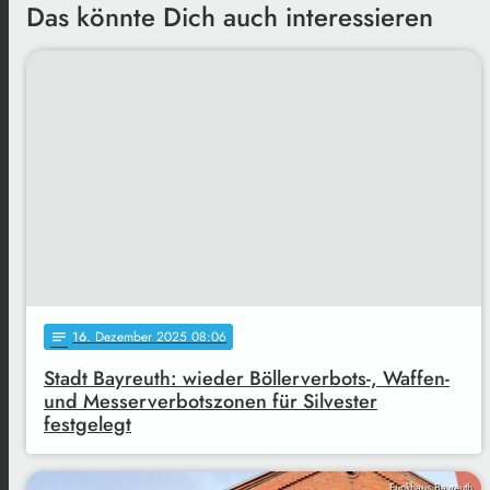
Das könnte Dich auch interessieren
16
. Dezember 2025 08:06
notes
Stadt Bayreuth: wieder Böllerverbots-, Waffen-
und Messerverbotszonen für Silvester
festgelegt
Funkhaus Bayreuth