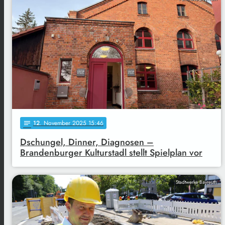
12
. November 2025 15:46
notes
Dschungel, Dinner, Diagnosen –
Brandenburger Kulturstadl stellt Spielplan vor
Stadtwerke Bayreuth