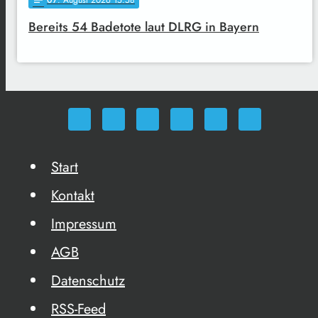
07
. August 2026 15:58
notes
Bereits 54 Badetote laut DLRG in Bayern
Start
Kontakt
Impressum
AGB
Datenschutz
RSS-Feed