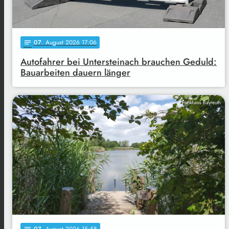
07
. August 2026 17:06
notes
Autofahrer bei Untersteinach brauchen Geduld:
Bauarbeiten dauern länger
Funkhaus Bayreuth