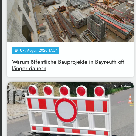
07
. August 2026 17:57
notes
Warum öffentliche Bauprojekte in Bayreuth oft
länger dauern
Stadt Gefrees