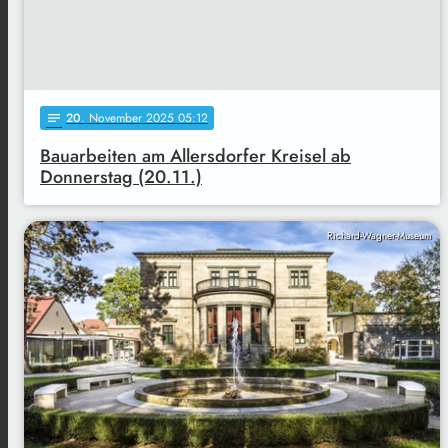
20
. November 2025 05:12
notes
Bauarbeiten am Allersdorfer Kreisel ab
Donnerstag (20.11.)
Richard-Wagner-Museum