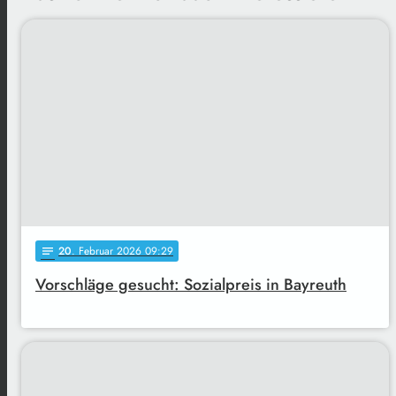
20
. Februar 2026 09:29
notes
Vorschläge gesucht: Sozialpreis in Bayreuth