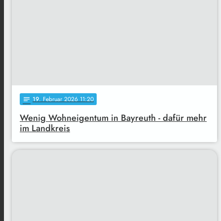
19
. Februar 2026 11:20
notes
Wenig Wohneigentum in Bayreuth - dafür mehr
im Landkreis